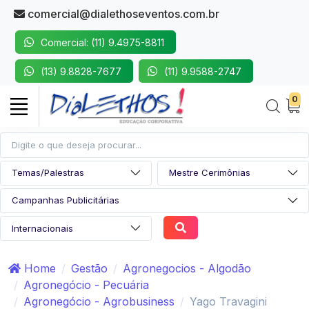
comercial@dialethoseventos.com.br
Comercial: (11) 9.4975-8811
(13) 9.8828-7677
(11) 9.9588-2747
0
Home
Gestão
Agronegocios - Algodão
Agronegócio - Pecuária
Agronegócio - Agrobusiness
Yago Travagini