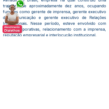
Renault do Brasil, empresa na qual construiu uma
trajetória de aproximadamente dez anos, ocupando
funções como gerente de imprensa, gerente executivo
de Comunicação e gerente executivo de Relações
Institucionais. Nesse período, esteve envolvido com
ações corporativas, relacionamento com a imprensa,
reputação empresarial e interlocução institucional.
A experiência adquirida no setor automotivo deu a
Cláudio Henrique dos Santos uma visão ampla sobre
comunicação corporativa, gerenciamento de imagem,
construção de reputação, relacionamento com
públicos estratégicos e atuação de marcas globais.
Essa vivência passou a integrar também seu trabalho
como palestrante, especialmente em conteúdos
relacionados à gestão de crises, comunicação interna,
relações institucionais, transformação da imagem
empresarial e desafios da comunicação em ambientes
multiculturais.