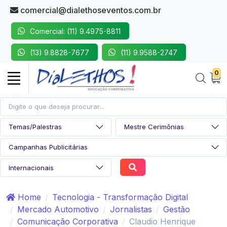
comercial@dialethoseventos.com.br
Comercial: (11) 9.4975-8811
(13) 9.8828-7677
(11) 9.9588-2747
0
Home
Tecnologia - Transformação Digital
Mercado Automotivo
Jornalistas
Gestão
Comunicação Corporativa
Claudio Henrique