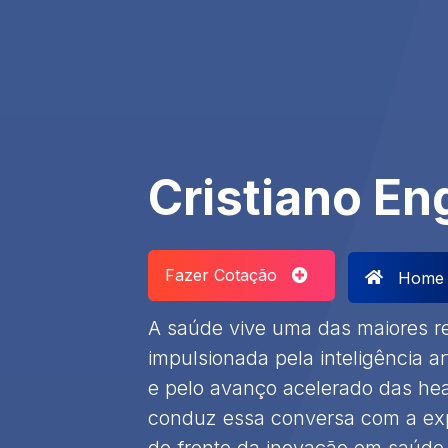
Cristiano En
Fazer Cotação
Home
A saúde vive uma das maiores re
impulsionada pela inteligência art
e pelo avanço acelerado das heal
conduz essa conversa com a exp
de frente da inovação em saúde,