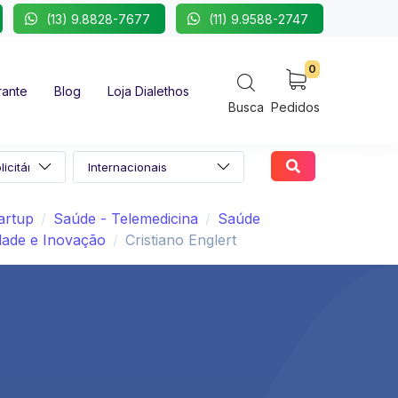
(13) 9.8828-7677
(11) 9.9588-2747
0
rante
Blog
Loja Dialethos
Busca
Pedidos
artup
Saúde - Telemedicina
Saúde
idade e Inovação
Cristiano Englert