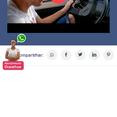
Compartilhar:
Stevan Gaipo
Stevan Stavrakas Gaipo, comediante de stand-up que
iniciou sua trajetória aos 15 anos.
M
udou-se para Belo
Horizonte para cursar Marketing, período em que