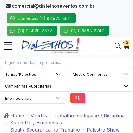
comercial@dialethoseventos.com.br
Comercial: (11) 9.4975-8811
(13) 9.8828-7677
(11) 9.9588-2747
0
Home
Vendas
Trabalho em Equipe / Disciplina
Stand Up / Humoristas
Sipat / Segurança no Trabalho
Palestra Show