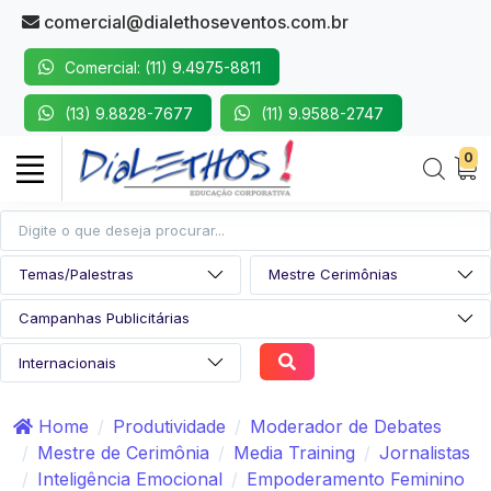
comercial@dialethoseventos.com.br
Comercial: (11) 9.4975-8811
(13) 9.8828-7677
(11) 9.9588-2747
0
Home
Produtividade
Moderador de Debates
Mestre de Cerimônia
Media Training
Jornalistas
Inteligência Emocional
Empoderamento Feminino