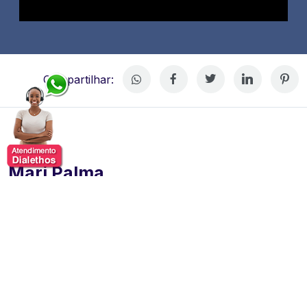
Compartilhar:
Mari Palma
Mari Palma, jornalista brasileira que atua como
apresentadora na CNN Brasil. Ela comanda o
programa "Popverso CNN", onde aborda temas
relacionados à cultura pop, comportamento e moda.
Antes de ingressar na CNN Brasil, Mari trabalhou na
Rede Globo, onde apresentou quadros como o "G1 em