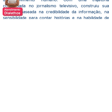
consolidada no jornalismo televisivo, construiu sua
carreira baseada na credibilidade da informação, na
sensibilidade para contar histórias e na habilidade de
conectar pessoas por meio da comunicação.
Ao longo de sua atuação profissional, participou da
cobertura de importantes acontecimentos nacionais,
desenvolvendo ampla experiência em reportagem,
entrevistas, comunicação em ambientes de alta
pressão e produção de conteúdo voltado ao interesse
público. Sua vivência no jornalismo fortaleceu uma
visão humanizada sobre os desafios contemporâneos,
destacando o poder das narrativas na geração de
conhecimento, empatia e transformação social.
Além do trabalho na televisão, Larissa ampliou sua
atuação como palestrante e comunicadora,
compartilhando aprendizados sobre persistência,
propósito, diversidade, produtividade e capacidade de