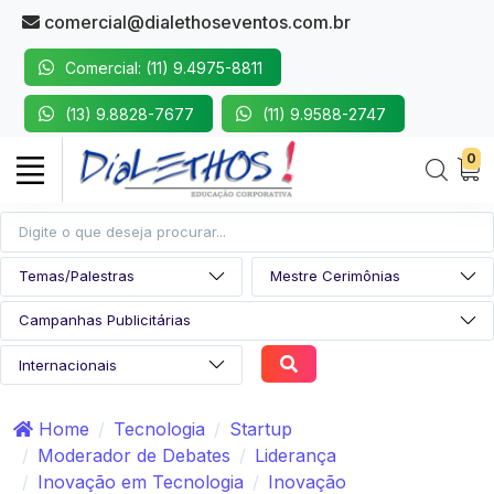
comercial@dialethoseventos.com.br
Comercial: (11) 9.4975-8811
(13) 9.8828-7677
(11) 9.9588-2747
0
Home
Tecnologia
Startup
Moderador de Debates
Liderança
Inovação em Tecnologia
Inovação