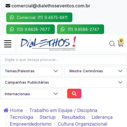
comercial@dialethoseventos.com.br
Comercial: (11) 9.4975-8811
(13) 9.8828-7677
(11) 9.9588-2747
0
Home
Trabalho em Equipe / Disciplina
Tecnologia
Startup
Resultados
Liderança
Empreendedorismo
Cultura Organizacional