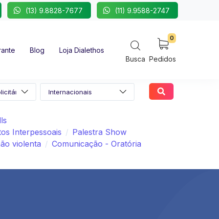
(13) 9.8828-7677
(11) 9.9588-2747
0
rante
Blog
Loja Dialethos
Busca
Pedidos
lls
os Interpessoais
Palestra Show
o violenta
Comunicação - Oratória