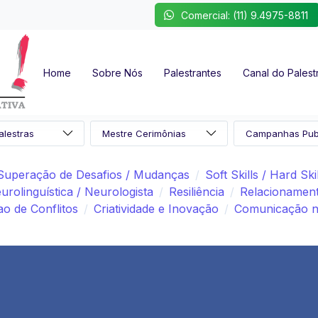
Comercial: (11) 9.4975-8811
Home
Sobre Nós
Palestrantes
Canal do Palest
Superação de Desafios / Mudanças
Soft Skills / Hard Ski
rolinguística / Neurologista
Resiliência
Relacionament
ao de Conflitos
Criatividade e Inovação
Comunicação nã