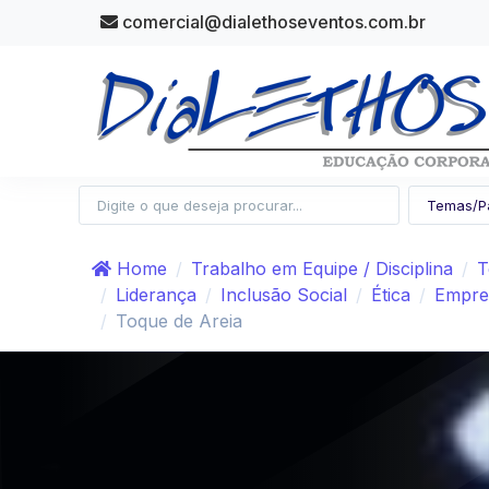
comercial@dialethoseventos.com.br
Home
Trabalho em Equipe / Disciplina
T
Liderança
Inclusão Social
Ética
Empre
Toque de Areia