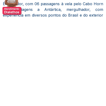
É velejador, com 06 passagens à vela pelo Cabo Horn
e 07 viagens a Antártica, mergulhador, com
experiência em diversos pontos do Brasil e do exterior
e três mergulhos autônomos nas águas geladas da
Antártica.
Além disso, também é piloto de avião e asa-delta, com
mais de 1500 horas de vôo em comando de
monomotor sobre regiões de selva no Norte do Brasil.
Foi fotógrafo das expedições “Mar Sem Fim” de Amyr
Klink e “Travessia do Drake” de Beto Pandiani.
Possui artigos e fotos publicados em diversas revistas,
entre elas: Veja, Terra, Isto É, Outdoor, Época, Náutica,
Off-Shore, Bateaux, Professional Boat Builder e etc.
É autor do livro “Rumo aos Pólos”, além de ser
empresário, diretor de uma indústria do setor de
metalurgico.