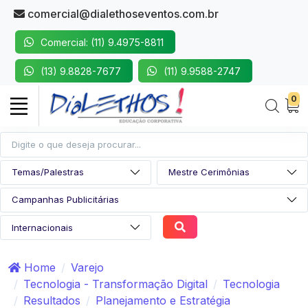
comercial@dialethoseventos.com.br
Comercial: (11) 9.4975-8811
(13) 9.8828-7677
(11) 9.9588-2747
0
Home
Varejo
Tecnologia - Transformação Digital
Tecnologia
Resultados
Planejamento e Estratégia