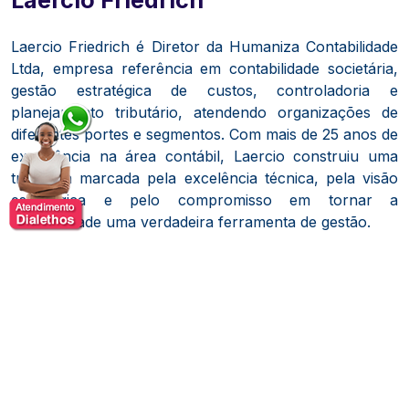
Laercio Friedrich é Diretor da Humaniza Contabilidade
Ltda, empresa referência em contabilidade societária,
gestão estratégica de custos, controladoria e
planejamento tributário, atendendo organizações de
diferentes portes e segmentos. Com mais de 25 anos de
experiência na área contábil, Laercio construiu uma
trajetória marcada pela excelência técnica, pela visão
estratégica e pelo compromisso em tornar a
contabilidade uma verdadeira ferramenta de gestão.
Doutor em Contabilidade pela UNISINOS, mestre em
Administração e bacharel em Ciências Contábeis pela
UNISC, e especialista em Finanças pelo IBMEC,
Laercio alia sólida formação acadêmica à vivência
prática no mundo corporativo. À frente da Humaniza
Contabilidade, lidera uma equipe de profissionais
altamente capacitados, orientados por princípios de