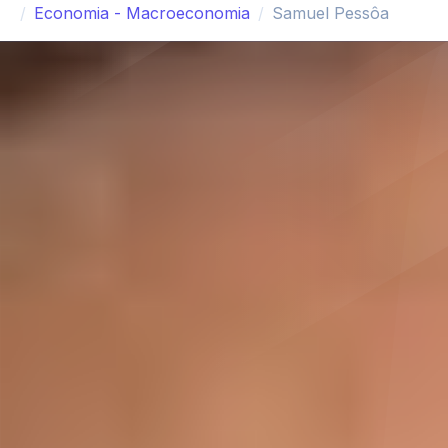
Economia - Macroeconomia
Samuel Pessôa