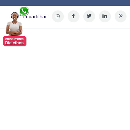
Compartilhar:
Samuel Pessôa
Samuel de Abreu Pessôa, economista com formação
acadêmica em física e economia pela Universidade de
São Paulo (USP).
Atualmente, é professor assistente
na Escola de Pós-Graduação em Economia da
Fundação Getulio Vargas no Rio de Janeiro
(EPGE/FGV) e chefe do Centro de Crescimento
Econômico do Instituto Brasileiro de Economia (FGV