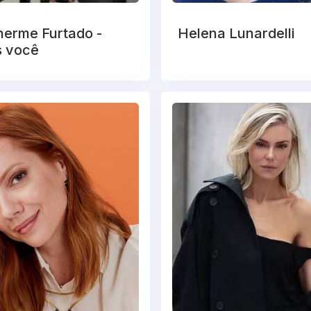
herme Furtado -
Helena Lunardelli
s você