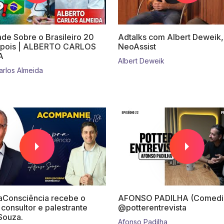
de Sobre o Brasileiro 20
Adtalks com Albert Deweik
pois | ALBERTO CARLOS
NeoAssist
A
Albert Deweik
arlos Almeida
Consciência recebe o
AFONSO PADILHA (Comedia
, consultor e palestrante
‪@potterentrevista‬
Souza.
Afonso Padilha