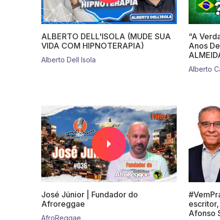
ALBERTO DELL'ISOLA (MUDE SUA
“A Verda
VIDA COM HIPNOTERAPIA)
Anos De
ALMEID
Alberto Dell Isola
Alberto C
José Júnior | Fundador do
#VemPra
Afroreggae
escritor
Afonso 
AfroReggae