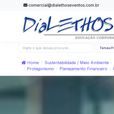
comercial@dialethoseventos.com.br
Home
Sustentabilidade / Meio Ambiente
Protagonismo
Planejamento Financeiro