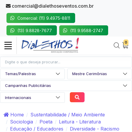
comercial@dialethoseventos.com.br
Comercial: (11) 9.4975-8811
(13) 9.8828-7677
(11) 9.9588-2747
0
Home
Sustentabilidade / Meio Ambiente
Sociologia
Poeta
Leitura - Literatura
Educação / Educadores
Diversidade - Racismo