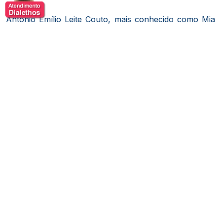
Antônio Emílio Leite Couto, mais conhecido como Mia
Couto, renomado escritor moçambicano, nascido na
cidade da Beira, em Moçambique. De origem
portuguesa, destacou-se por sua habilidade única de
misturar oralidade africana com a língua portuguesa,
criando uma literatura marcada por lirismo,
neologismos e forte identidade cultural.
Antes de se dedicar integralmente à escrita, Mia Couto
trabalhou como jornalista e mais tarde se formou em
biologia, área na qual também atuou. Essa formação
científica contribuiu para uma visão humanista e crítica
em seus textos, que frequentemente abordam a
relação entre o ser humano e a natureza.
Sua obra literária inclui romances, contos, poesias e
crônicas, e é reconhecida internacionalmente por
retratar a complexa realidade moçambicana no pós-