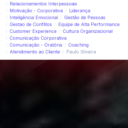
Relacionamentos Interpessoais
Motivação - Corporativa
Liderança
Inteligência Emocional
Gestão de Pessoas
Gestao de Conflitos
Equipe de Alta Performance
Customer Experience
Cultura Organizacional
Comunicação Corporativa
Comunicação - Oratória
Coaching
Atendimento ao Cliente
Paulo Silveira