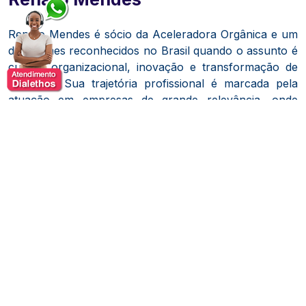
Renato Mendes é sócio da Aceleradora Orgânica e um
dos nomes reconhecidos no Brasil quando o assunto é
cultura organizacional, inovação e transformação de
negócios. Sua trajetória profissional é marcada pela
atuação em empresas de grande relevância, onde
contribuiu diretamente para a construção de ambientes
inovadores e orientados à alta performance. Ao longo
de sua carreira, desenvolveu uma visão consistente
sobre como alinhar estratégia, pessoas e cultura para
impulsionar resultados sustentáveis.
Com forte experiência em liderança e gestão, Renato
Mendes se destaca pela capacidade de traduzir
conceitos de inovação e cultura em práticas aplicáveis
ao dia a dia das organizações. Sua atuação está
centrada no desenvolvimento de empresas mais
adaptáveis, colaborativas e preparadas para lidar com