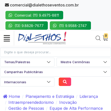
comercial@dialethoseventos.com.br
Comercial: (11) 9.4975-8811
(13) 9.8828-7677
(11) 9.9588-2747
0
Home
Planejamento e Estratégia
Liderança
Intraempreendedorismo
Inovação
Gestão de Pessoas
Equipe de Alta Performance