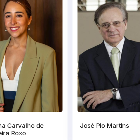
na Carvalho de
José Pio Martins
eira Roxo