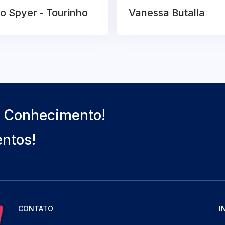
o Spyer - Tourinho
Vanessa Butalla
o Conhecimento!
entos!
CONTATO
I