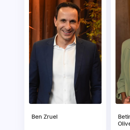
Ben Zruel
Beti
Oliv