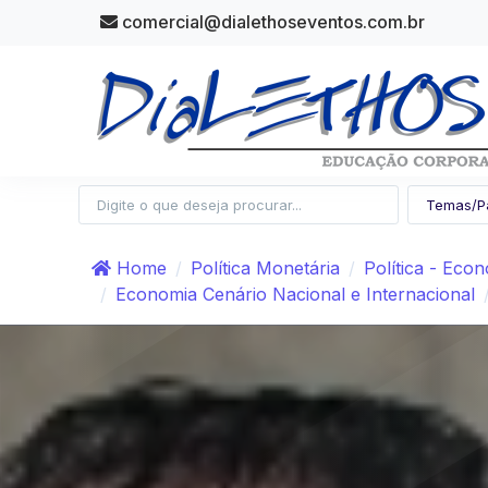
comercial@dialethoseventos.com.br
Home
Política Monetária
Política - Eco
Economia Cenário Nacional e Internacional