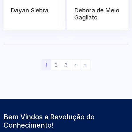
Dayan Siebra
Debora de Melo
Gagliato
(
P
Ú
1
2
3
›
»
a
r
l
t
ó
t
u
x
i
a
i
m
l
m
o
)
o
Bem Vindos a Revolução do
Conhecimento!