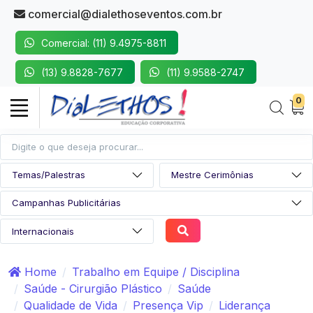
comercial@dialethoseventos.com.br
Comercial: (11) 9.4975-8811
(13) 9.8828-7677
(11) 9.9588-2747
0
Home
Trabalho em Equipe / Disciplina
Saúde - Cirurgião Plástico
Saúde
Qualidade de Vida
Presença Vip
Liderança