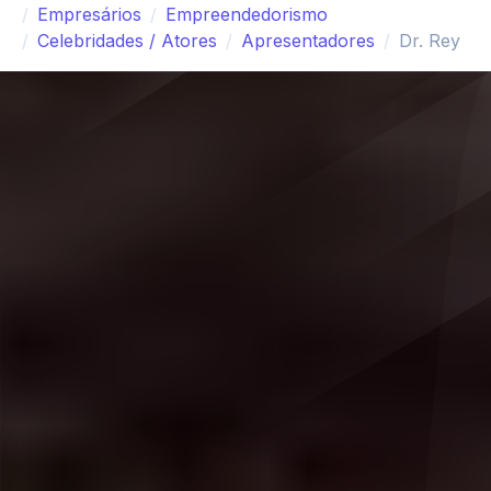
Empresários
Empreendedorismo
Celebridades / Atores
Apresentadores
Dr. Rey