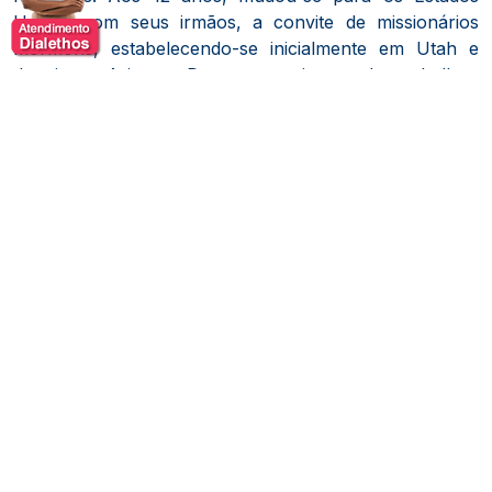
Unidos com seus irmãos, a convite de missionários
mórmons, estabelecendo-se inicialmente em Utah e
depois no Arizona.
Durante sua juventude, trabalhou
em comerciais de televisão para financiar seus estudos.
Dr. Rey formou-se em Química pela Arizona State
University, obteve um mestrado em Políticas Públicas
pela Universidade de Harvard e concluiu o curso de
Medicina na Tufts University School of Medicine.
Realizou residência em cirurgia geral no Harbor-UCLA
Medical Center e especializou-se em cirurgia plástica e
reconstrutiva na University of Tennessee-Memphis
Health Science Center.
Posteriormente, fez uma
subespecialização em reconstrução mamária na
Harvard Medical School.
Estabelecido em Beverly Hills, Califórnia, Dr. Rey
tornou-se conhecido por suas técnicas inovadoras em
cirurgia plástica, como a abdominoplastia com incisões