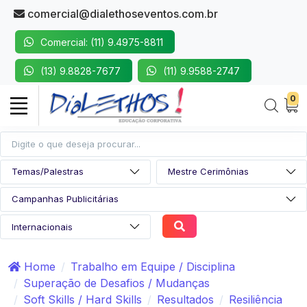
comercial@dialethoseventos.com.br
Comercial: (11) 9.4975-8811
(13) 9.8828-7677
(11) 9.9588-2747
0
Home
Trabalho em Equipe / Disciplina
Superação de Desafios / Mudanças
Soft Skills / Hard Skills
Resultados
Resiliência