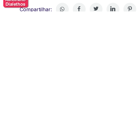
Compartilhar:
Maurício Lima
Maurício Lima, maiores nomes da história do voleibol.
Nascido em Campinas (SP), começou sua trajetória
esportiva praticando diversas modalidades, como
futebol, basquete e natação. No entanto, foi em 1982,
ao assistir ao vice-campeonato mundial do Brasil na
Argentina, que descobriu sua verdadeira paixão: o
vôlei.
Com o apoio da família, ingressou no Clube Fonte São
Paulo, onde iniciou sua carreira profissional. Seu