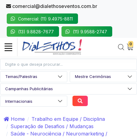
comercial@dialethoseventos.com.br
Comercial: (11) 9.4975-8811
(13) 9.8828-7677
(11) 9.9588-2747
0
Home
Trabalho em Equipe / Disciplina
Superação de Desafios / Mudanças
Saúde - Neurociência / Neuromarketing /