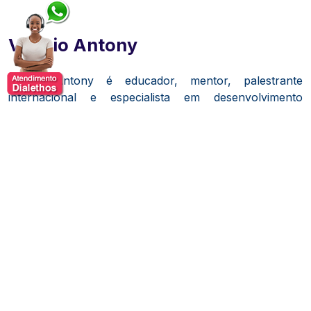
Vinicio Antony
Vinicio Antony é educador, mentor, palestrante
internacional e especialista em desenvolvimento
humano e alta performance. Sua trajetória profissional
foi construída a partir de uma profunda dedicação ao
estudo do comportamento humano, da disciplina, da
liderança e dos fatores que influenciam o desempenho
de indivíduos e equipes em ambientes de alta exigência.
Reconhecido por sua atuação no universo das artes
marciais e da preparação de atletas de alto rendimento,
desenvolveu uma metodologia própria baseada na
integração entre inteligência emocional, neurociência
comportamental, foco, disciplina e gestão de
resultados. Ao longo de sua carreira, expandiu esses
conhecimentos para além do esporte, levando seus