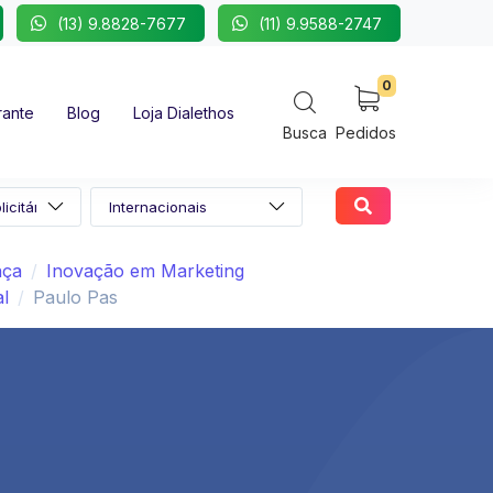
(13) 9.8828-7677
(11) 9.9588-2747
0
rante
Blog
Loja Dialethos
Busca
Pedidos
nça
Inovação em Marketing
al
Paulo Pas