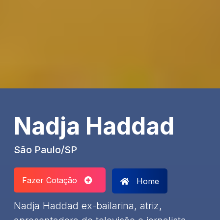
Nadja Haddad
São Paulo/SP
Fazer Cotação
Home
Nadja Haddad ex-bailarina, atriz,