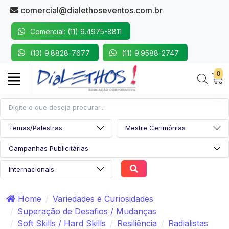
comercial@dialethoseventos.com.br
Comercial: (11) 9.4975-8811
(13) 9.8828-7677
(11) 9.9588-2747
0
Home
Variedades e Curiosidades
Superação de Desafios / Mudanças
Soft Skills / Hard Skills
Resiliência
Radialistas