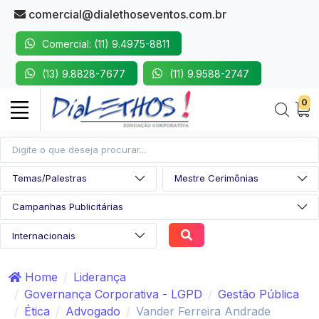
comercial@dialethoseventos.com.br
Comercial: (11) 9.4975-8811
(13) 9.8828-7677
(11) 9.9588-2747
0
Home
Liderança
Governança Corporativa - LGPD
Gestão Pública
Ética
Advogado
Vander Ferreira Andrade