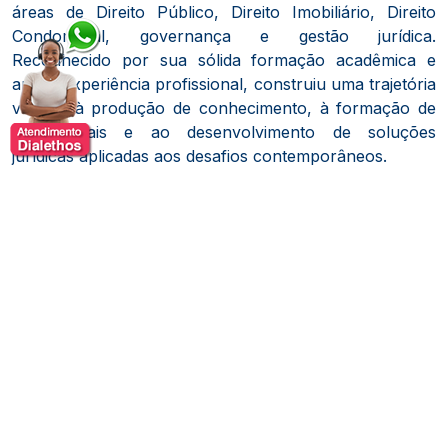
áreas de Direito Público, Direito Imobiliário, Direito
Condominial, governança e gestão jurídica.
Reconhecido por sua sólida formação acadêmica e
ampla experiência profissional, construiu uma trajetória
voltada à produção de conhecimento, à formação de
profissionais e ao desenvolvimento de soluções
jurídicas aplicadas aos desafios contemporâneos.
Ao longo de sua carreira, exerceu funções de
liderança em instituições de ensino superior,
coordenando cursos de graduação e pós-graduação,
além de atuar na gestão acadêmica e administrativa.
Sua experiência como docente e conferencista o levou
a participar de programas de capacitação, congressos,
seminários e eventos voltados ao aperfeiçoamento de
profissionais do Direito e da administração pública.
Sua atuação reúne experiência em temas relacionados
ao Direito Constitucional, Direito Administrativo, Direito