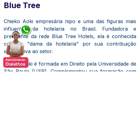
Blue Tree
Chieko Aoki empresária nipo e uma das figuras mais
influentes da hotelaria no Brasil.
Fundadora e
presidente da rede Blue Tree Hotels, ela é conhecida
como a "dama da hotelaria" por sua contribuição
significativa ao setor.
Chieko Aoki é formada em Direito pela Universidade de
São Paulo (USP).
Complementou sua formação com
cursos de Administração na Universidade Sofia, em
Tóquio, e de Hotelaria na Universidade Cornell, nos
Estados Unidos.
Sua carreira na hotelaria começou,
como diretora de marketing e vendas da rede Caesar
Park.
Posteriormente, assumiu a presidência da Caesar
Park Hotels & Resorts e da tradicional rede americana
Westin Hotels & Resorts.
Após a venda dos ativos hoteleiros da Aoki