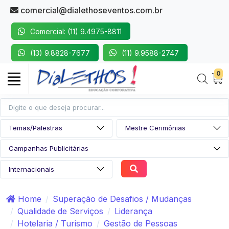
comercial@dialethoseventos.com.br
Comercial: (11) 9.4975-8811
(13) 9.8828-7677
(11) 9.9588-2747
0
Home
Superação de Desafios / Mudanças
Qualidade de Serviços
Liderança
Hotelaria / Turismo
Gestão de Pessoas