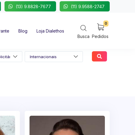
(13) 9.8828-7677
(11) 9.9588-2747
0
rante
Blog
Loja Dialethos
Busca
Pedidos