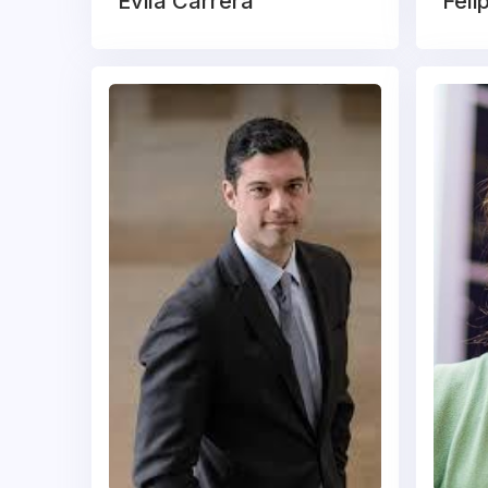
Évila Carrera
Feli