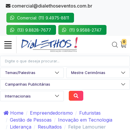
comercial@dialethoseventos.com.br
Comercial: (11) 9.4975-8811
(13) 9.8828-7677
(11) 9.9588-2747
0
Home
Empreendedorismo
Futuristas
Gestão de Pessoas
Inovação em Tecnologia
Liderança
Resultados
Felipe Lamounier