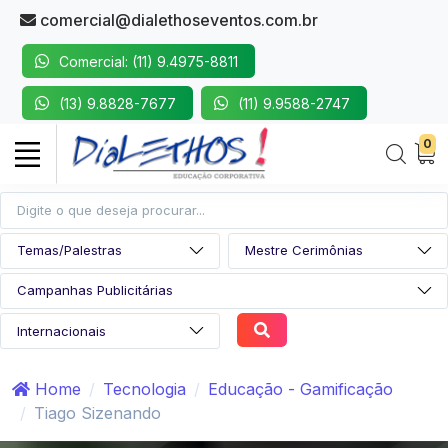
comercial@dialethoseventos.com.br
Comercial: (11) 9.4975-8811
(13) 9.8828-7677
(11) 9.9588-2747
0
Home
Tecnologia
Educação - Gamificação
Tiago Sizenando