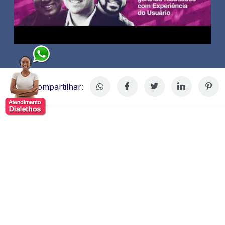
Compartilhar:
Tiago Sizenando
Tiago Sizenando consultor sênior em gamificação com
experiência internacional, tendo participado de projetos
nos Estados Unidos, Europa e Brasil para empresas
como Microsoft, Volkswagen, Arcelor Mittal e