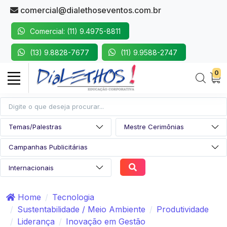
comercial@dialethoseventos.com.br
Comercial: (11) 9.4975-8811
(13) 9.8828-7677
(11) 9.9588-2747
0
Home
Tecnologia
Sustentabilidade / Meio Ambiente
Produtividade
Liderança
Inovação em Gestão