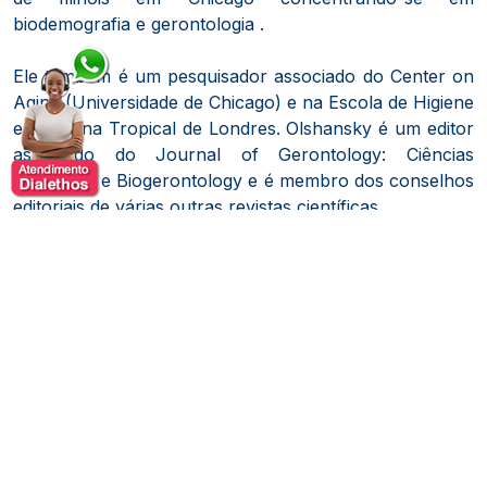
biodemografia e gerontologia .
Ele também é um pesquisador associado do Center on
Aging (Universidade de Chicago) e na Escola de Higiene
e Medicina Tropical de Londres. Olshansky é um editor
associado do Journal of Gerontology: Ciências
Biológicas e Biogerontology e é membro dos conselhos
editoriais de várias outras revistas científicas.
Olshansky tem vindo a trabalhar com os colegas nas
ciências biológicas para desenvolver o moderno
paradigma biodemográfico de mortalidade - um esforço
para compreender a natureza biológica da
sobrevivência e morrendo processos de organismos
vivos.
O foco de sua pesquisa tem sido em estimativas dos
limites superiores de humano longevidade , explorando