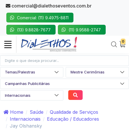
comercial@dialethoseventos.com.br
Comercial: (11) 9.4975-8811
(13) 9.8828-7677
(11) 9.9588-2747
0
Home
Saúde
Qualidade de Serviços
Internacionais
Educação / Educadores
Jay Olshansky