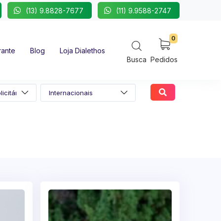
(13) 9.8828-7677
(11) 9.9588-2747
0
rante
Blog
Loja Dialethos
Busca
Pedidos