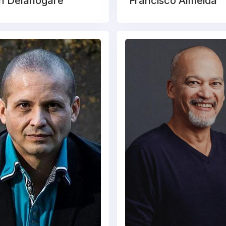
n Delanogare
Francisco Almeida