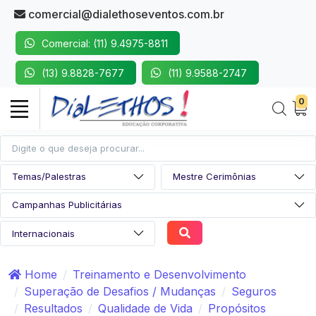
comercial@dialethoseventos.com.br
Comercial: (11) 9.4975-8811
(13) 9.8828-7677
(11) 9.9588-2747
0
Home
Treinamento e Desenvolvimento
Superação de Desafios / Mudanças
Seguros
Resultados
Qualidade de Vida
Propósitos