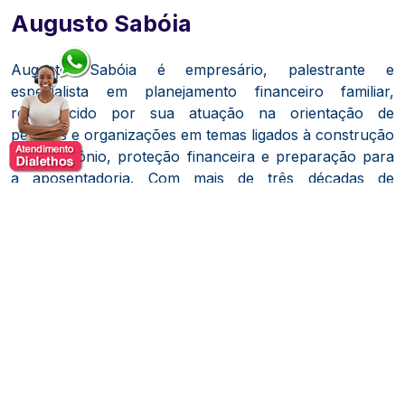
Augusto Sabóia
Augusto Sabóia é empresário, palestrante e
especialista em planejamento financeiro familiar,
reconhecido por sua atuação na orientação de
pessoas e organizações em temas ligados à construção
de patrimônio, proteção financeira e preparação para
a aposentadoria. Com mais de três décadas de
experiência no ambiente empresarial, desenvolveu uma
trajetória voltada à educação financeira, ajudando
indivíduos e famílias a transformarem sua relação com
o dinheiro por meio de estratégias práticas,
sustentáveis e alinhadas aos seus objetivos de vida.
Sua formação reúne especializações e certificações
nas áreas de finanças pessoais, planejamento para
aposentadoria, investimentos, previdência privada,
seguros e desenvolvimento humano. Ao longo de sua