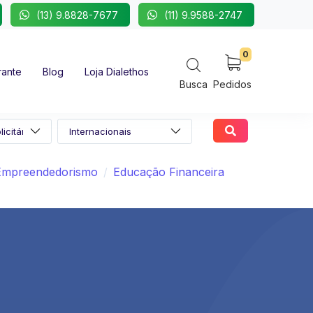
(13) 9.8828-7677
(11) 9.9588-2747
0
rante
Blog
Loja Dialethos
Busca
Pedidos
Empreendedorismo
Educação Financeira