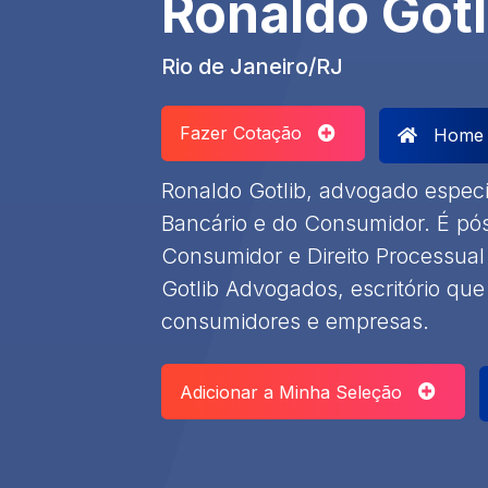
Ronaldo Gotl
Rio de Janeiro/RJ
Fazer Cotação
Home
​Ronaldo Gotlib, advogado especia
Bancário e do Consumidor. É pó
Consumidor e Direito Processual 
Gotlib Advogados, escritório que
consumidores e empresas. ​
Adicionar a Minha Seleção