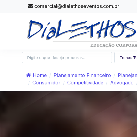
comercial@dialethoseventos.com.br
Home
Planejamento Financeiro
Planejam
Consumidor
Competitividade
Advogado