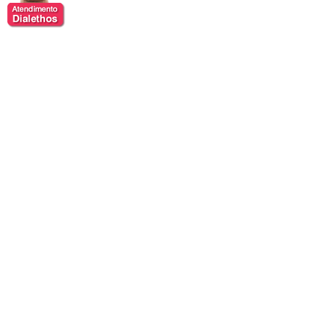
Larissa Alvarenga
Larissa Alvarenga é jornalista, apresentadora, mestre
de cerimônias e mediadora de debates, reconhecida
por sua comunicação clara, credibilidade profissional e
capacidade de conduzir eventos de forma dinâmica e
envolvente. Com ampla experiência na cobertura de
temas relacionados à economia, política, negócios e
atualidades, construiu uma trajetória marcada pelo
profissionalismo, pela versatilidade e pela habilidade de
traduzir conteúdos complexos para diferentes
públicos.
Ao longo de sua carreira em importantes veículos de
comunicação, desenvolveu sólida experiência em
entrevistas, apresentações ao vivo e cobertura de