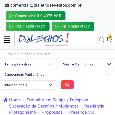
comercial@dialethoseventos.com.br
Comercial: (11) 9.4975-8811
(13) 9.8828-7677
(11) 9.9588-2747
0
Home
Trabalho em Equipe / Disciplina
Superação de Desafios / Mudanças
Resiliência
Protagonismo
Propósitos
Presença Vip