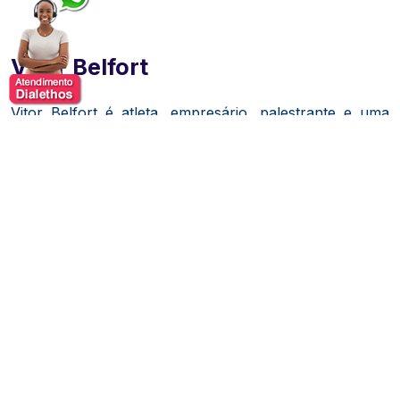
Vitor Belfort
Vitor Belfort é atleta, empresário, palestrante e uma
das maiores referências do esporte de alto rendimento
no Brasil e no mundo. Reconhecido internacionalmente
por sua trajetória nas artes marciais mistas, construiu
uma carreira marcada pela busca constante pela
excelência, pela capacidade de adaptação e pelo
compromisso com a evolução contínua. Sua atuação o
consolidou como um dos nomes mais respeitados da
história do esporte de combate.
Ao longo de sua carreira, destacou-se pela
combinação de talento, disciplina e preparação
estratégica, características que o levaram a competir e
conquistar reconhecimento nos mais altos níveis do