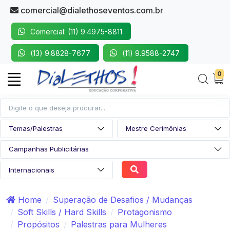
comercial@dialethoseventos.com.br
Comercial: (11) 9.4975-8811
(13) 9.8828-7677
(11) 9.9588-2747
0
Home
Superação de Desafios / Mudanças
Soft Skills / Hard Skills
Protagonismo
Propósitos
Palestras para Mulheres