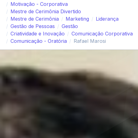
Motivação - Corporativa
Mestre de Cerimônia Divertido
Mestre de Cerimônia
Marketing
Liderança
Gestão de Pessoas
Gestão
Criatividade e Inovação
Comunicação Corporativa
Comunicação - Oratória
Rafael Marosi