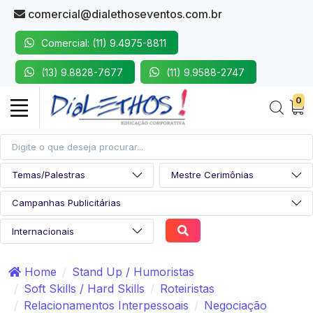
comercial@dialethoseventos.com.br
Comercial: (11) 9.4975-8811
(13) 9.8828-7677
(11) 9.9588-2747
0
Home
Stand Up / Humoristas
Soft Skills / Hard Skills
Roteiristas
Relacionamentos Interpessoais
Negociação