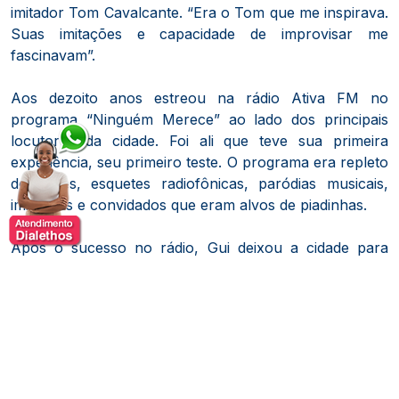
imitador Tom Cavalcante. “Era o Tom que me inspirava.
Suas imitações e capacidade de improvisar me
fascinavam”.
Aos dezoito anos estreou na rádio Ativa FM no
programa “Ninguém Merece” ao lado dos principais
locutores da cidade. Foi ali que teve sua primeira
experiência, seu primeiro teste. O programa era repleto
de trotes, esquetes radiofônicas, paródias musicais,
imitações e convidados que eram alvos de piadinhas.
Após o sucesso no rádio, Gui deixou a cidade para
correr atrás de seus objetivos. Iniciou o curso de Rádio
e TV na cidade de São Paulo onde vive até hoje. Na
faculdade sempre se destacava por produzir diversos
programas de rádio e televisão com uma pegada mais
engraçada, pois encaixava todos os seus personagens
nas produções. Uma delas lhe rendeu o prêmio de
melhor programa de humor da faculdade, “Liga da