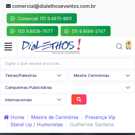
comercial@dialethoseventos.com.br
Comercial: (11) 9.4975-8811
(13) 9.8828-7677
(11) 9.9588-2747
0
Home
Mestre de Cerimônia
Presença Vip
Stand Up / Humoristas
Guilherme Santana