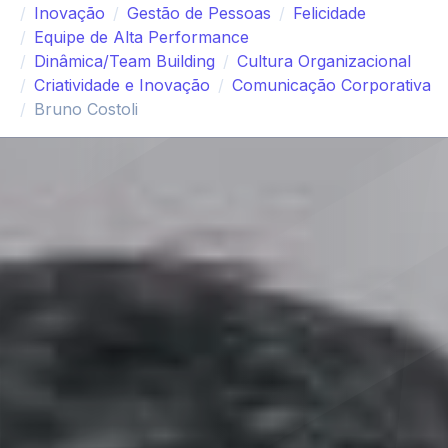
Inovação
Gestão de Pessoas
Felicidade
Equipe de Alta Performance
Dinâmica/Team Building
Cultura Organizacional
Criatividade e Inovação
Comunicação Corporativa
Bruno Costoli