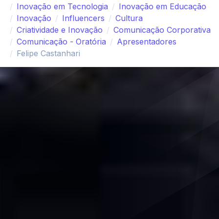
Inovação em Tecnologia
Inovação em Educação
Inovação
Influencers
Cultura
Criatividade e Inovação
Comunicação Corporativa
Comunicação - Oratória
Apresentadores
Felipe Castanhari