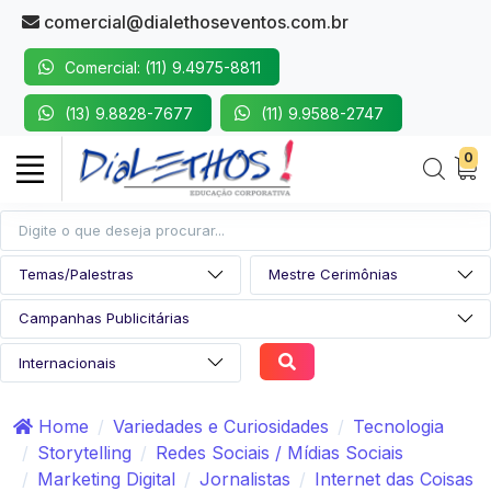
comercial@dialethoseventos.com.br
Comercial: (11) 9.4975-8811
(13) 9.8828-7677
(11) 9.9588-2747
0
Home
Variedades e Curiosidades
Tecnologia
Storytelling
Redes Sociais / Mídias Sociais
Marketing Digital
Jornalistas
Internet das Coisas