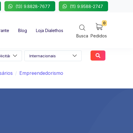
(13) 9.8828-7677
(11) 9.9588-2747
0
rante
Blog
Loja Dialethos
Busca
Pedidos
ários
Empreendedorismo