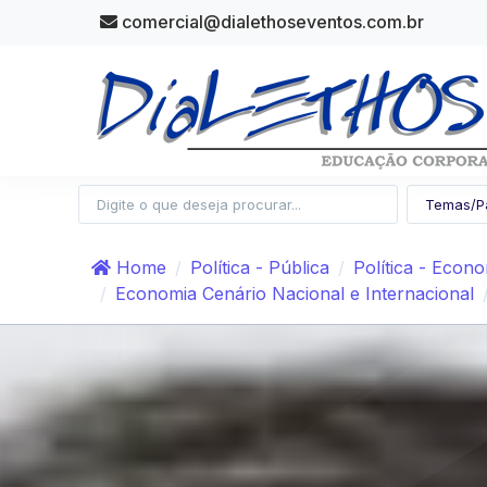
comercial@dialethoseventos.com.br
Home
Política - Pública
Política - Econ
Economia Cenário Nacional e Internacional