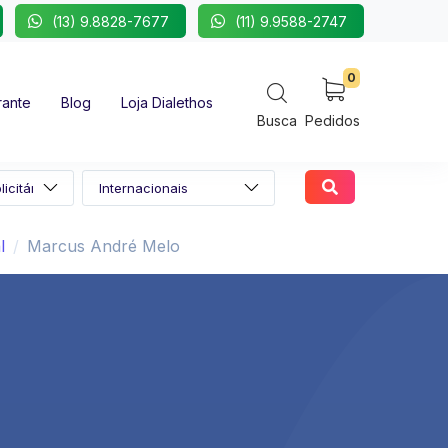
(13) 9.8828-7677
(11) 9.9588-2747
0
rante
Blog
Loja Dialethos
Busca
Pedidos
l
Marcus André Melo