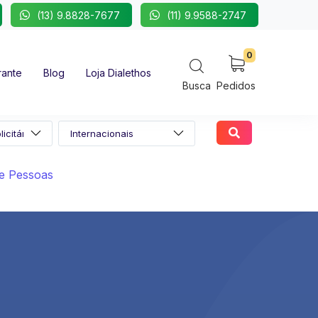
(13) 9.8828-7677
(11) 9.9588-2747
0
rante
Blog
Loja Dialethos
Busca
Pedidos
e Pessoas