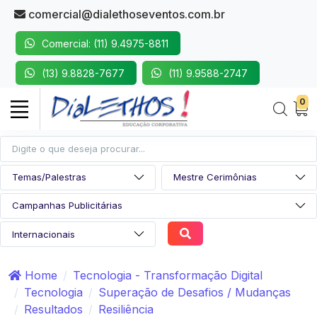
comercial@dialethoseventos.com.br
Comercial: (11) 9.4975-8811
(13) 9.8828-7677
(11) 9.9588-2747
0
Home
Tecnologia - Transformação Digital
Tecnologia
Superação de Desafios / Mudanças
Resultados
Resiliência