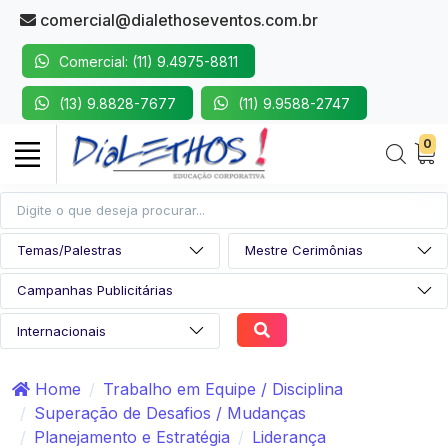
comercial@dialethoseventos.com.br
Comercial: (11) 9.4975-8811
(13) 9.8828-7677
(11) 9.9588-2747
0
Home
Trabalho em Equipe / Disciplina
Superação de Desafios / Mudanças
Planejamento e Estratégia
Liderança